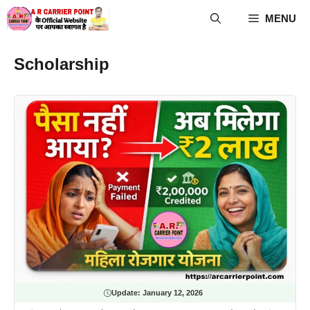
Skip
MENU
to
content
Scholarship
Update:
January 12, 2026