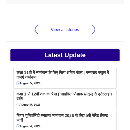
ताजमहल के
बोर्ड परीक्षा
सुबह सुबह
2026 में लंच
1 डॉलर 91
बारे नहीं
देने जा रहे हैं
ब्लैक कॉफी
होने वाले
रूपया के
जानते होगें ये
तो ये जरूर
पिने के फायदे
दमदार फोन
बराबर क्या है
फैक्टस
जाने
वजह देखें
View all stories
Latest Update
कक्षा 11वीं में नामांकन के लिए मिला अंतिम मौका | मनपसंद स्कूल में
कराएं नामांकन
August 5, 2026
कक्षा 1 से 12वीं तक का पैसा | साईकिल पोशाक छात्रवृति प्रोत्साहन
राशि
August 5, 2026
बिहार यूनिवर्सिटी स्नातक नामांकन 2026 के लिए 5वीं मेरिट लिस्ट
जारी
August 4, 2026