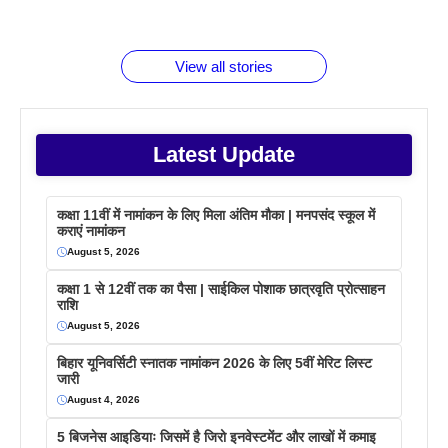
जानते होगें ये
तो ये जरूर
पिने के फायदे
दमदार फोन
बराबर क्या है
फैक्टस
जाने
वजह देखें
View all stories
Latest Update
कक्षा 11वीं में नामांकन के लिए मिला अंतिम मौका | मनपसंद स्कूल में
कराएं नामांकन
August 5, 2026
कक्षा 1 से 12वीं तक का पैसा | साईकिल पोशाक छात्रवृति प्रोत्साहन
राशि
August 5, 2026
बिहार यूनिवर्सिटी स्नातक नामांकन 2026 के लिए 5वीं मेरिट लिस्ट
जारी
August 4, 2026
5 बिजनेस आइडियाः जिसमें है जिरो इनवेस्टमेंट और लाखों में कमाइ