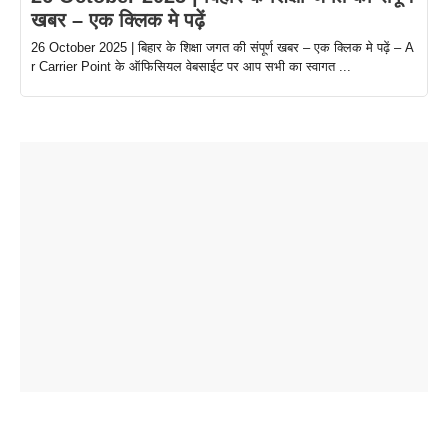
खबर – एक क्लिक मे पढ़ें
26 October 2025 | बिहार के शिक्षा जगत की संपूर्ण खबर – एक क्लिक मे पढ़ें – A
r Carrier Point के ऑफिसियल वेबसाईट पर आप सभी का स्वागत ...
ताजमहल के
बोर्ड परीक्षा
सुबह सुबह
2026 में लंच
1 डॉलर 91
बारे नहीं
देने जा रहे हैं
ब्लैक कॉफी
होने वाले
रूपया के
जानते होगें ये
तो ये जरूर
पिने के फायदे
दमदार फोन
बराबर क्या है