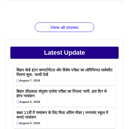
1 डॉलर 91
बारे नहीं
देने जा रहे हैं
ब्लैक कॉफी
होने वाले
रूपया के
जानते होगें ये
तो ये जरूर
पिने के फायदे
दमदार फोन
बराबर क्या है
फैक्टस
जाने
वजह देखें
View all stories
Latest Update
बिहार बोर्ड इंटर कम्पार्टमेंटल और विशेष परीक्षा का ओरिजिनल मार्कशीट
मिलना शुरू- जल्दी देखें
August 7, 2026
बिहार डीएलएड संयुक्त प्रवेश परीक्षा का रिजल्ट जारी- इस दिन से
होगा नामांकन
August 6, 2026
कक्षा 11वीं में नामांकन के लिए मिला अंतिम मौका | मनपसंद स्कूल में
कराएं नामांकन
August 5, 2026