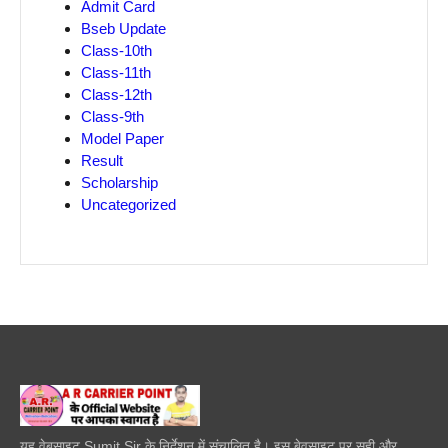
Admit Card
Bseb Update
Class-10th
Class-11th
Class-12th
Class-9th
Model Paper
Result
Scholarship
Uncategorized
यह वेबसाइट Sumit Sir के निर्देशन में संचालित है। इस बेवसाइट पर सही और