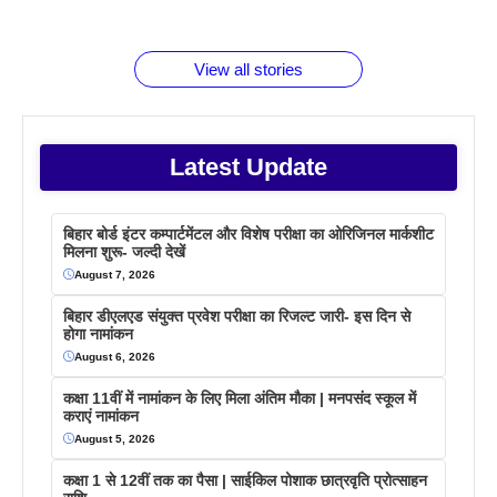
जानते होगें ये
तो ये जरूर
पिने के फायदे
दमदार फोन
बराबर क्या है
फैक्टस
जाने
वजह देखें
View all stories
Latest Update
बिहार बोर्ड इंटर कम्पार्टमेंटल और विशेष परीक्षा का ओरिजिनल मार्कशीट
मिलना शुरू- जल्दी देखें
August 7, 2026
बिहार डीएलएड संयुक्त प्रवेश परीक्षा का रिजल्ट जारी- इस दिन से
होगा नामांकन
August 6, 2026
कक्षा 11वीं में नामांकन के लिए मिला अंतिम मौका | मनपसंद स्कूल में
कराएं नामांकन
August 5, 2026
कक्षा 1 से 12वीं तक का पैसा | साईकिल पोशाक छात्रवृति प्रोत्साहन