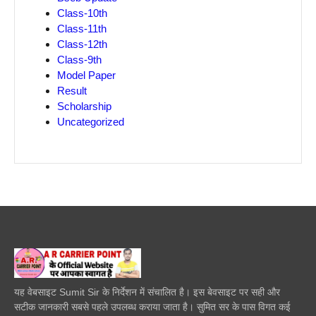
Class-10th
Class-11th
Class-12th
Class-9th
Model Paper
Result
Scholarship
Uncategorized
यह वेबसाइट Sumit Sir के निर्देशन में संचालित है। इस बेवसाइट पर सही और
सटीक जानकारी सबसे पहले उपलब्ध कराया जाता है। सुमित सर के पास विगत कई