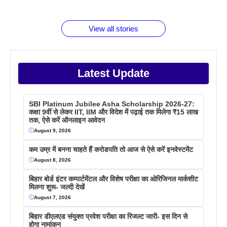
जानते होगें ये
तो ये जरूर
पिने के फायदे
दमदार फोन
बराबर क्या है
फैक्टस
जाने
वजह देखें
View all stories
Latest Update
SBI Platinum Jubilee Asha Scholarship 2026-27:
कक्षा 9वीं से लेकर IIT, IIM और विदेश में पढ़ाई तक मिलेगा ₹15 लाख
तक, ऐसे करें ऑनलाइन आवेदन
August 9, 2026
कम उम्र में बनना चाहते हैं करोडपति तो आज से ऐसे करें इनवेस्टमेंट
August 8, 2026
बिहार बोर्ड इंटर कम्पार्टमेंटल और विशेष परीक्षा का ओरिजिनल मार्कशीट
मिलना शुरू- जल्दी देखें
August 7, 2026
बिहार डीएलएड संयुक्त प्रवेश परीक्षा का रिजल्ट जारी- इस दिन से
होगा नामांकन