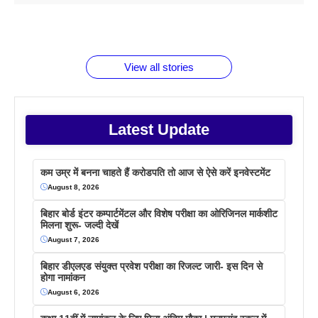
1 डॉलर 91
बारे नहीं
देने जा रहे हैं
ब्लैक कॉफी
होने वाले
रूपया के
जानते होगें ये
तो ये जरूर
पिने के फायदे
दमदार फोन
बराबर क्या है
फैक्टस
जाने
वजह देखें
View all stories
Latest Update
कम उम्र में बनना चाहते हैं करोडपति तो आज से ऐसे करें इनवेस्टमेंट
August 8, 2026
बिहार बोर्ड इंटर कम्पार्टमेंटल और विशेष परीक्षा का ओरिजिनल मार्कशीट
मिलना शुरू- जल्दी देखें
August 7, 2026
बिहार डीएलएड संयुक्त प्रवेश परीक्षा का रिजल्ट जारी- इस दिन से
होगा नामांकन
August 6, 2026