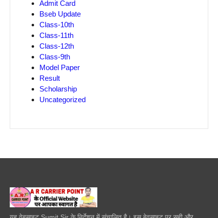
Admit Card
Bseb Update
Class-10th
Class-11th
Class-12th
Class-9th
Model Paper
Result
Scholarship
Uncategorized
यह वेबसाइट Sumit Sir के निर्देशन में संचालित है। इस बेवसाइट पर सही और