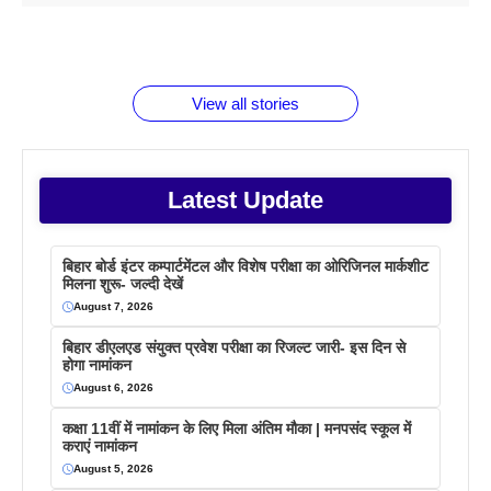
1 डॉलर 91
बारे नहीं
देने जा रहे हैं
ब्लैक कॉफी
होने वाले
रूपया के
जानते होगें ये
तो ये जरूर
पिने के फायदे
दमदार फोन
बराबर क्या है
फैक्टस
जाने
वजह देखें
View all stories
Latest Update
बिहार बोर्ड इंटर कम्पार्टमेंटल और विशेष परीक्षा का ओरिजिनल मार्कशीट
मिलना शुरू- जल्दी देखें
August 7, 2026
बिहार डीएलएड संयुक्त प्रवेश परीक्षा का रिजल्ट जारी- इस दिन से
होगा नामांकन
August 6, 2026
कक्षा 11वीं में नामांकन के लिए मिला अंतिम मौका | मनपसंद स्कूल में
कराएं नामांकन
August 5, 2026