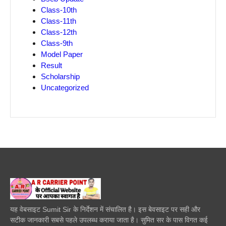
Class-10th
Class-11th
Class-12th
Class-9th
Model Paper
Result
Scholarship
Uncategorized
यह वेबसाइट Sumit Sir के निर्देशन में संचालित है। इस बेवसाइट पर सही और
सटीक जानकारी सबसे पहले उपलब्ध कराया जाता है। सुमित सर के पास विगत कई