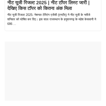
नीट यूजी रिजल्ट 2025 | नीट टॉपर लिस्ट जारी |
देखिए किस टॉपर को कितना अंक मिला
नीट यूजी रिजल्ट 2025- नेशनल टेस्टिंग एजेंसी (एनटीए) ने नीट यूजी के नतीजे
शनिवार को घोषित कर दिए। इस साल राजस्थान के हनुमानगढ़ के महेश केसवानी ने
686 ...
ताजमहल के
बोर्ड परीक्षा
सुबह सुबह
2026 में लंच
1 डॉलर 91
बारे नहीं
देने जा रहे हैं
ब्लैक कॉफी
होने वाले
रूपया के