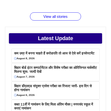
जानते होगें ये
तो ये जरूर
पिने के फायदे
दमदार फोन
बराबर क्या है
फैक्टस
जाने
वजह देखें
View all stories
Latest Update
कम उम्र में बनना चाहते हैं करोडपति तो आज से ऐसे करें इनवेस्टमेंट
August 8, 2026
बिहार बोर्ड इंटर कम्पार्टमेंटल और विशेष परीक्षा का ओरिजिनल मार्कशीट
मिलना शुरू- जल्दी देखें
August 7, 2026
बिहार डीएलएड संयुक्त प्रवेश परीक्षा का रिजल्ट जारी- इस दिन से
होगा नामांकन
August 6, 2026
कक्षा 11वीं में नामांकन के लिए मिला अंतिम मौका | मनपसंद स्कूल में
कराएं नामांकन