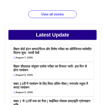
जानते होगें ये
तो ये जरूर
पिने के फायदे
दमदार फोन
बराबर क्या है
फैक्टस
जाने
वजह देखें
View all stories
Latest Update
बिहार बोर्ड इंटर कम्पार्टमेंटल और विशेष परीक्षा का ओरिजिनल मार्कशीट
मिलना शुरू- जल्दी देखें
August 7, 2026
बिहार डीएलएड संयुक्त प्रवेश परीक्षा का रिजल्ट जारी- इस दिन से
होगा नामांकन
August 6, 2026
कक्षा 11वीं में नामांकन के लिए मिला अंतिम मौका | मनपसंद स्कूल में
कराएं नामांकन
August 5, 2026
कक्षा 1 से 12वीं तक का पैसा | साईकिल पोशाक छात्रवृति प्रोत्साहन
राशि