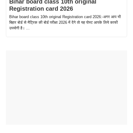
Bihar board class 10th original
Registration card 2026
Bihar board class 10th original Registration card 2026:-अगर आप भी
बिहार बोर्ड से मैट्रिक की बोर्ड परीक्षा 2026 में देंगे तो यह पोस्ट आपके लिये काफी
उपयोगी है। ...
ताजमहल के
बोर्ड परीक्षा
सुबह सुबह
2026 में लंच
1 डॉलर 91
बारे नहीं
देने जा रहे हैं
ब्लैक कॉफी
होने वाले
रूपया के