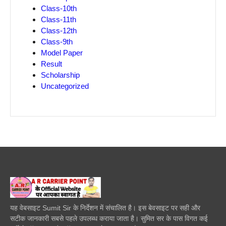
Class-10th
Class-11th
Class-12th
Class-9th
Model Paper
Result
Scholarship
Uncategorized
यह वेबसाइट Sumit Sir के निर्देशन में संचालित है। इस बेवसाइट पर सही और
सटीक जानकारी सबसे पहले उपलब्ध कराया जाता है। सुमित सर के पास विगत कई