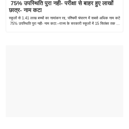
75% उपस्थिति पुरा नही- परीक्षा से बाहर हुए लाखों
छात्र- नाम कटा
स्कूलों से 1.41 लाख बच्चों का नामांकन रद्द, पश्चिमी चंपारण में सबसे अधिक नाम कटे
75% उपस्थिति पुरा नही- नाम कटा:–राज्य के सरकारी स्कूलों में 15 सितंबर तक ...
ताजमहल के
बोर्ड परीक्षा
सुबह सुबह
2026 में लंच
1 डॉलर 91
बारे नहीं
देने जा रहे हैं
ब्लैक कॉफी
होने वाले
रूपया के
जानते होगें ये
तो ये जरूर
पिने के फायदे
दमदार फोन