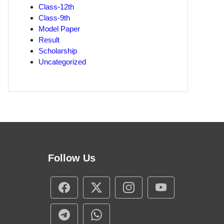
Class-12th
Class-9th
Model Paper
Result
Scholarship
Uncategorized
Follow Us