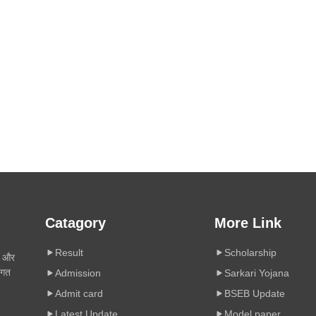
Catagory
More Link
Result
Scholarship
ी और
िगत
Admission
Sarkari Yojana
Admit card
BSEB Update
Latest Update
Model paper