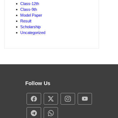
Class-12th
Class-9th
Model Paper
Result
Scholarship
Uncategorized
Follow Us