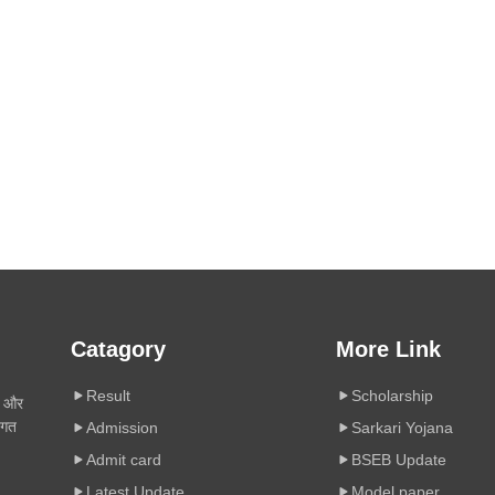
Catagory
More Link
Result
Scholarship
ी और
िगत
Admission
Sarkari Yojana
Admit card
BSEB Update
Latest Update
Model paper