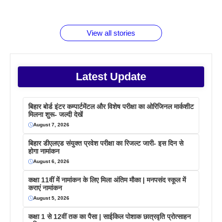
जानते होगें ये
तो ये जरूर
पिने के फायदे
दमदार फोन
बराबर क्या है
फैक्टस
जाने
वजह देखें
View all stories
Latest Update
बिहार बोर्ड इंटर कम्पार्टमेंटल और विशेष परीक्षा का ओरिजिनल मार्कशीट
मिलना शुरू- जल्दी देखें
August 7, 2026
बिहार डीएलएड संयुक्त प्रवेश परीक्षा का रिजल्ट जारी- इस दिन से
होगा नामांकन
August 6, 2026
कक्षा 11वीं में नामांकन के लिए मिला अंतिम मौका | मनपसंद स्कूल में
कराएं नामांकन
August 5, 2026
कक्षा 1 से 12वीं तक का पैसा | साईकिल पोशाक छात्रवृति प्रोत्साहन