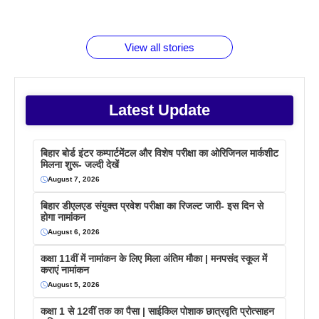
जानते होगें ये
तो ये जरूर
पिने के फायदे
दमदार फोन
बराबर क्या है
फैक्टस
जाने
वजह देखें
View all stories
Latest Update
बिहार बोर्ड इंटर कम्पार्टमेंटल और विशेष परीक्षा का ओरिजिनल मार्कशीट
मिलना शुरू- जल्दी देखें
August 7, 2026
बिहार डीएलएड संयुक्त प्रवेश परीक्षा का रिजल्ट जारी- इस दिन से
होगा नामांकन
August 6, 2026
कक्षा 11वीं में नामांकन के लिए मिला अंतिम मौका | मनपसंद स्कूल में
कराएं नामांकन
August 5, 2026
कक्षा 1 से 12वीं तक का पैसा | साईकिल पोशाक छात्रवृति प्रोत्साहन