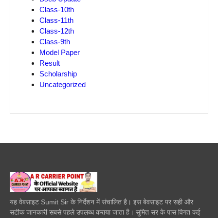
Class-10th
Class-11th
Class-12th
Class-9th
Model Paper
Result
Scholarship
Uncategorized
यह वेबसाइट Sumit Sir के निर्देशन में संचालित है। इस बेवसाइट पर सही और
सटीक जानकारी सबसे पहले उपलब्ध कराया जाता है। सुमित सर के पास विगत कई