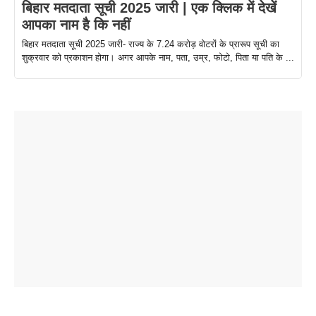
बिहार मतदाता सूची 2025 जारी | एक क्लिक में देखें
आपका नाम है कि नहीं
बिहार मतदाता सूची 2025 जारी- राज्य के 7.24 करोड़ वोटरों के प्रारूप सूची का
शुक्रवार को प्रकाशन होगा। अगर आपके नाम, पता, उम्र, फोटो, पिता या पति के ...
ताजमहल के
बोर्ड परीक्षा
सुबह सुबह
2026 में लंच
1 डॉलर 91
बारे नहीं
देने जा रहे हैं
ब्लैक कॉफी
होने वाले
रूपया के
जानते होगें ये
तो ये जरूर
पिने के फायदे
दमदार फोन