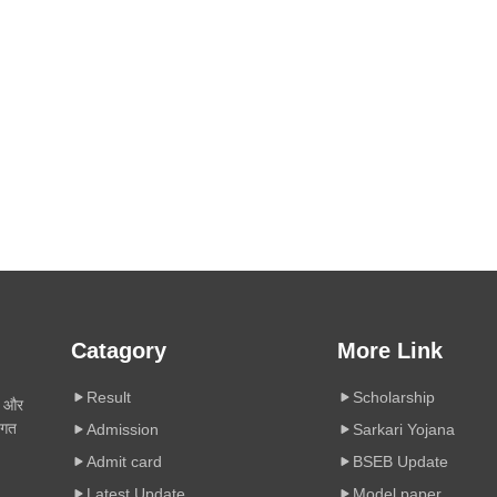
Catagory
More Link
Result
Scholarship
ी और
िगत
Admission
Sarkari Yojana
Admit card
BSEB Update
Latest Update
Model paper