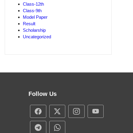
Class-12th
Class-9th
Model Paper
Result
Scholarship
Uncategorized
Follow Us