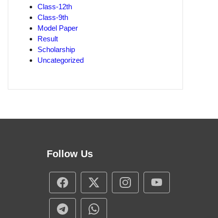
Class-12th
Class-9th
Model Paper
Result
Scholarship
Uncategorized
Follow Us