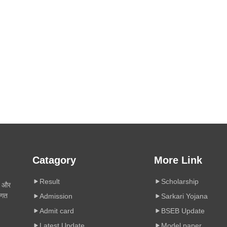
Catagory
More Link
Result
Scholarship
ी और
िगत
Admission
Sarkari Yojana
Admit card
BSEB Update
Latest Update
Model paper