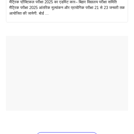
मैट्रिक प्रैक्टिकल परीक्षा 2025 का एडमिट कार– बिहार विद्यालय परीक्षा समिति
मैट्रिक परीक्षा 2025 आंतरिक मूल्यांकन और प्रायोगिक परीक्षा 21 से 23 जनवरी तक
आयोजित की जायेगी. बोर्ड ...
ताजमहल के
बोर्ड परीक्षा
सुबह सुबह
2026 में लंच
1 डॉलर 91
बारे नहीं
देने जा रहे हैं
ब्लैक कॉफी
होने वाले
रूपया के
जानते होगें ये
तो ये जरूर
पिने के फायदे
दमदार फोन
बराबर क्या है
फैक्टस
जाने
वजह देखें