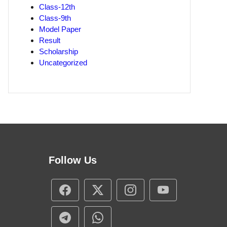
Class-12th
Class-9th
Model Paper
Result
Scholarship
Uncategorized
Follow Us