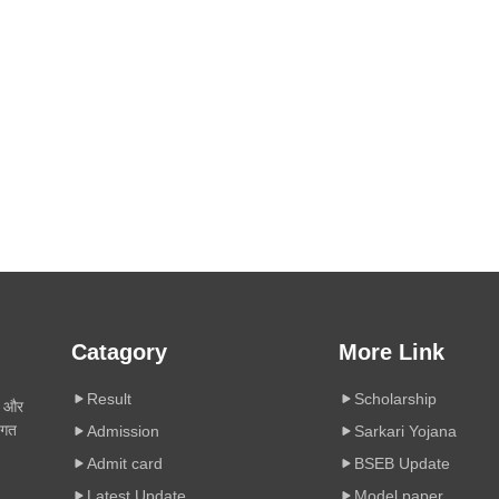
Catagory
More Link
Result
Scholarship
ी और
िगत
Admission
Sarkari Yojana
Admit card
BSEB Update
Latest Update
Model paper