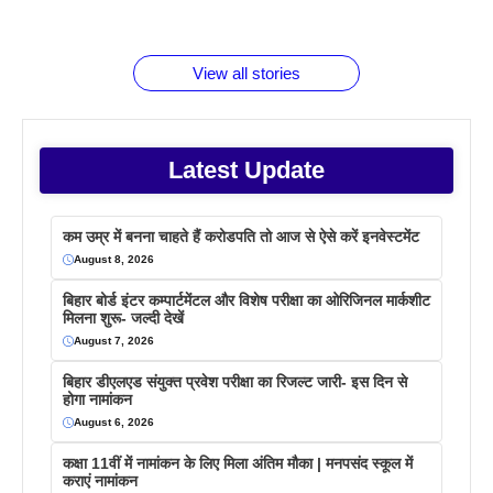
जानते होगें ये
तो ये जरूर
पिने के फायदे
दमदार फोन
बराबर क्या है
फैक्टस
जाने
वजह देखें
View all stories
Latest Update
कम उम्र में बनना चाहते हैं करोडपति तो आज से ऐसे करें इनवेस्टमेंट
August 8, 2026
बिहार बोर्ड इंटर कम्पार्टमेंटल और विशेष परीक्षा का ओरिजिनल मार्कशीट
मिलना शुरू- जल्दी देखें
August 7, 2026
बिहार डीएलएड संयुक्त प्रवेश परीक्षा का रिजल्ट जारी- इस दिन से
होगा नामांकन
August 6, 2026
कक्षा 11वीं में नामांकन के लिए मिला अंतिम मौका | मनपसंद स्कूल में
कराएं नामांकन