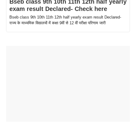
Bseb class 9th 10th 11th 12th half yearly
exam result Declared- Check here
Bseb class 9th 10th 11th 12th half yearly exam result Declared-
राज्य के माध्यमिक विद्यालयों में कक्षा 9वीं से 12 वीं परीक्षा परिणाम जारी
ताजमहल के
बोर्ड परीक्षा
सुबह सुबह
2026 में लंच
1 डॉलर 91
बारे नहीं
देने जा रहे हैं
ब्लैक कॉफी
होने वाले
रूपया के
जानते होगें ये
तो ये जरूर
पिने के फायदे
दमदार फोन
बराबर क्या है