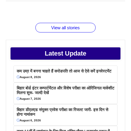
1 डॉलर 91
बारे नहीं
देने जा रहे हैं
ब्लैक कॉफी
होने वाले
रूपया के
जानते होगें ये
तो ये जरूर
पिने के फायदे
दमदार फोन
बराबर क्या है
फैक्टस
जाने
वजह देखें
View all stories
Latest Update
कम उम्र में बनना चाहते हैं करोडपति तो आज से ऐसे करें इनवेस्टमेंट
August 8, 2026
बिहार बोर्ड इंटर कम्पार्टमेंटल और विशेष परीक्षा का ओरिजिनल मार्कशीट
मिलना शुरू- जल्दी देखें
August 7, 2026
बिहार डीएलएड संयुक्त प्रवेश परीक्षा का रिजल्ट जारी- इस दिन से
होगा नामांकन
August 6, 2026