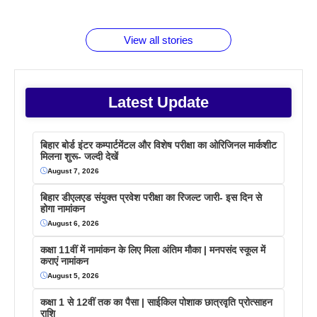
जानते होगें ये
तो ये जरूर
पिने के फायदे
दमदार फोन
बराबर क्या है
फैक्टस
जाने
वजह देखें
View all stories
Latest Update
बिहार बोर्ड इंटर कम्पार्टमेंटल और विशेष परीक्षा का ओरिजिनल मार्कशीट
मिलना शुरू- जल्दी देखें
August 7, 2026
बिहार डीएलएड संयुक्त प्रवेश परीक्षा का रिजल्ट जारी- इस दिन से
होगा नामांकन
August 6, 2026
कक्षा 11वीं में नामांकन के लिए मिला अंतिम मौका | मनपसंद स्कूल में
कराएं नामांकन
August 5, 2026
कक्षा 1 से 12वीं तक का पैसा | साईकिल पोशाक छात्रवृति प्रोत्साहन
राशि