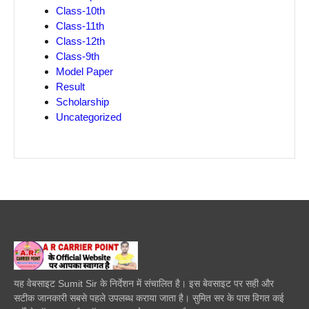
Class-10th
Class-11th
Class-12th
Class-9th
Model Paper
Result
Scholarship
Uncategorized
यह वेबसाइट Sumit Sir के निर्देशन में संचालित है। इस बेवसाइट पर सही और
सटीक जानकारी सबसे पहले उपलब्ध कराया जाता है। सुमित सर के पास विगत कई