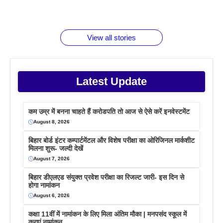
रूपया के
जानते होगें ये
तो ये जरूर
पिने के फायदे
दमदार फोन
बराबर क्या है
फैक्टस
जाने
वजह देखें
View all stories
Latest Update
कम उम्र में बनना चाहते हैं करोडपति तो आज से ऐसे करें इनवेस्टमेंट
August 8, 2026
बिहार बोर्ड इंटर कम्पार्टमेंटल और विशेष परीक्षा का ओरिजिनल मार्कशीट
मिलना शुरू- जल्दी देखें
August 7, 2026
बिहार डीएलएड संयुक्त प्रवेश परीक्षा का रिजल्ट जारी- इस दिन से
होगा नामांकन
August 6, 2026
कक्षा 11वीं में नामांकन के लिए मिला अंतिम मौका | मनपसंद स्कूल में
कराएं नामांकन