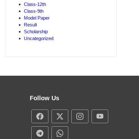
Class-12th
Class-9th
Model Paper
Result
Scholarship
Uncategorized
Follow Us