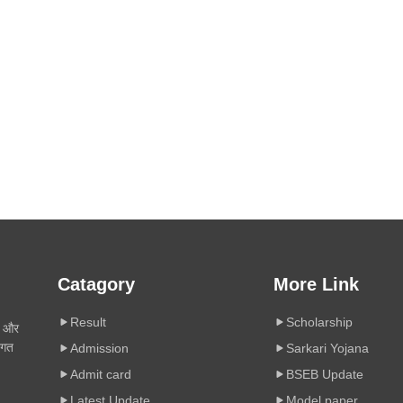
Catagory
More Link
Result
Scholarship
ी और
िगत
Admission
Sarkari Yojana
Admit card
BSEB Update
Latest Update
Model paper