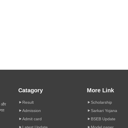
Catagory
More Link
Result
Scholarship
ी और
िगत
Admission
Sarkari Yojana
Admit card
BSEB Update
Latest Update
Model paper