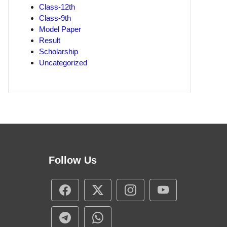
Class-12th
Class-9th
Model Paper
Result
Scholarship
Uncategorized
Follow Us