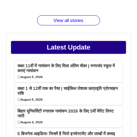
जानते होगें ये
तो ये जरूर
पिने के फायदे
दमदार फोन
बराबर क्या है
फैक्टस
जाने
वजह देखें
View all stories
Latest Update
कक्षा 11वीं में नामांकन के लिए मिला अंतिम मौका | मनपसंद स्कूल में
कराएं नामांकन
August 5, 2026
कक्षा 1 से 12वीं तक का पैसा | साईकिल पोशाक छात्रवृति प्रोत्साहन
राशि
August 5, 2026
बिहार यूनिवर्सिटी स्नातक नामांकन 2026 के लिए 5वीं मेरिट लिस्ट
जारी
August 4, 2026
5 बिजनेस आइडियाः जिसमें है जिरो इनवेस्टमेंट और लाखों में कमाइ