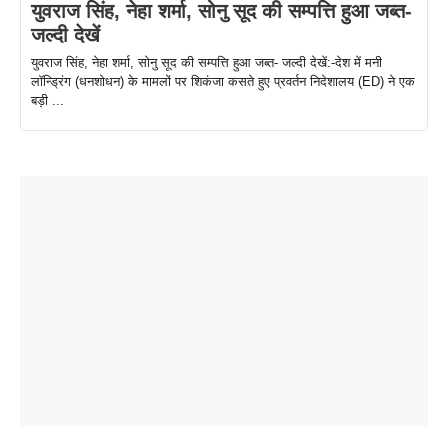
युवराज सिंह, नेहा शर्मा, सोनु सूद की सम्पत्ति हुआ जब्त-
जल्दी देखें
युवराज सिंह, नेहा शर्मा, सोनु सूद की सम्पत्ति हुआ जब्त- जल्दी देखें:-देश में मनी
लॉन्ड्रिंग (धनशोधन) के मामलों पर शिकंजा कसते हुए प्रवर्तन निदेशालय (ED) ने एक
बड़ी ...
ताजमहल के
बोर्ड परीक्षा
सुबह सुबह
2026 में लंच
1 डॉलर 91
बारे नहीं
देने जा रहे हैं
ब्लैक कॉफी
होने वाले
रूपया के