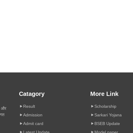
Catagory
More Link
Result
Scholarship
ी और
िगत
Admission
Sarkari Yojana
Admit card
BSEB Update
Latest Update
Model paper