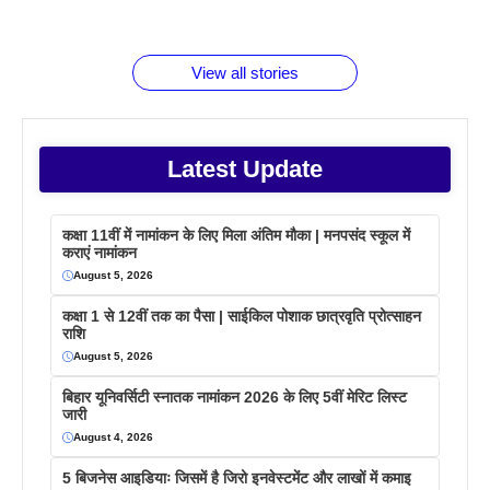
जानते होगें ये
तो ये जरूर
पिने के फायदे
दमदार फोन
बराबर क्या है
फैक्टस
जाने
वजह देखें
View all stories
Latest Update
कक्षा 11वीं में नामांकन के लिए मिला अंतिम मौका | मनपसंद स्कूल में
कराएं नामांकन
August 5, 2026
कक्षा 1 से 12वीं तक का पैसा | साईकिल पोशाक छात्रवृति प्रोत्साहन
राशि
August 5, 2026
बिहार यूनिवर्सिटी स्नातक नामांकन 2026 के लिए 5वीं मेरिट लिस्ट
जारी
August 4, 2026
5 बिजनेस आइडियाः जिसमें है जिरो इनवेस्टमेंट और लाखों में कमाइ