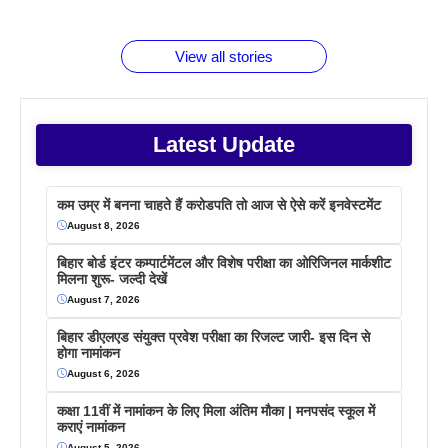
जानते होगें ये
तो ये जरूर
पिने के फायदे
दमदार फोन
बराबर क्या है
फैक्टस
जाने
वजह देखें
View all stories
Latest Update
कम उम्र में बनना चाहते हैं करोडपति तो आज से ऐसे करें इनवेस्टमेंट
August 8, 2026
बिहार बोर्ड इंटर कम्पार्टमेंटल और विशेष परीक्षा का ओरिजिनल मार्कशीट
मिलना शुरू- जल्दी देखें
August 7, 2026
बिहार डीएलएड संयुक्त प्रवेश परीक्षा का रिजल्ट जारी- इस दिन से
होगा नामांकन
August 6, 2026
कक्षा 11वीं में नामांकन के लिए मिला अंतिम मौका | मनपसंद स्कूल में
कराएं नामांकन
August 5, 2026