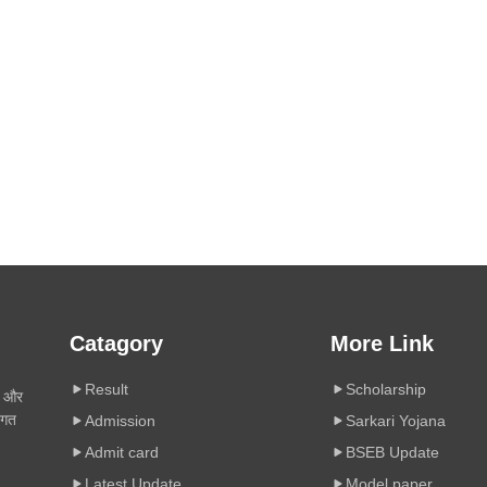
Catagory
More Link
Result
Scholarship
ी और
िगत
Admission
Sarkari Yojana
Admit card
BSEB Update
Latest Update
Model paper