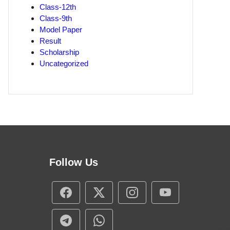
Class-12th
Class-9th
Model Paper
Result
Scholarship
Uncategorized
Follow Us