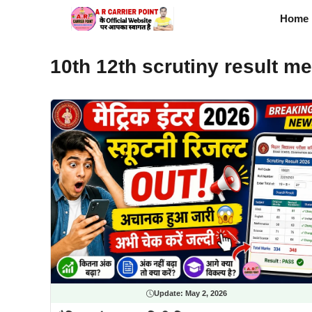
Skip
Home
to
content
10th 12th scrutiny result m
Update:
May 2, 2026