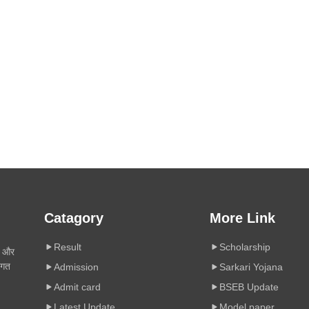
Catagory
More Link
Result
Scholarship
ी और
िगत
Admission
Sarkari Yojana
Admit card
BSEB Update
Latest Update
Model paper