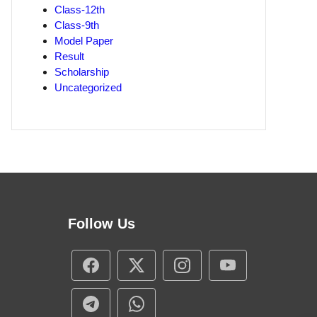
Class-12th
Class-9th
Model Paper
Result
Scholarship
Uncategorized
Follow Us