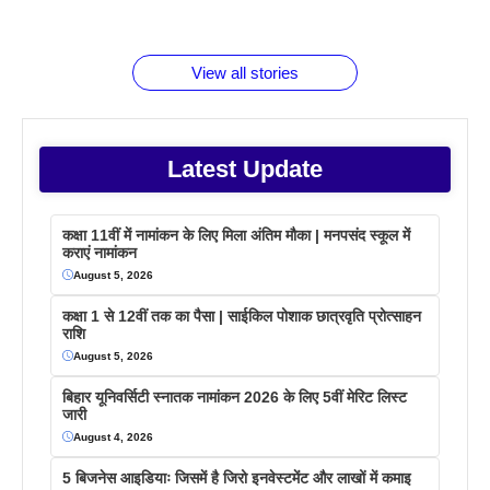
जानते होगें ये
तो ये जरूर
पिने के फायदे
दमदार फोन
बराबर क्या है
फैक्टस
जाने
वजह देखें
View all stories
Latest Update
कक्षा 11वीं में नामांकन के लिए मिला अंतिम मौका | मनपसंद स्कूल में
कराएं नामांकन
August 5, 2026
कक्षा 1 से 12वीं तक का पैसा | साईकिल पोशाक छात्रवृति प्रोत्साहन
राशि
August 5, 2026
बिहार यूनिवर्सिटी स्नातक नामांकन 2026 के लिए 5वीं मेरिट लिस्ट
जारी
August 4, 2026
5 बिजनेस आइडियाः जिसमें है जिरो इनवेस्टमेंट और लाखों में कमाइ