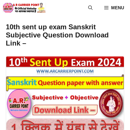
Skip
MENU
to
content
10th sent up exam Sanskrit
Subjective Question Download
Link –