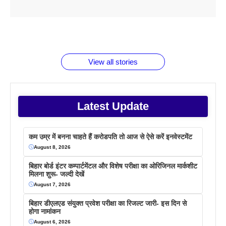
ताजमहल के
बोर्ड परीक्षा
सुबह सुबह
2026 में लंच
1 डॉलर 91
बारे नहीं
देने जा रहे हैं
ब्लैक कॉफी
होने वाले
रूपया के
जानते होगें ये
तो ये जरूर
पिने के फायदे
दमदार फोन
बराबर क्या है
फैक्टस
जाने
वजह देखें
View all stories
Latest Update
कम उम्र में बनना चाहते हैं करोडपति तो आज से ऐसे करें इनवेस्टमेंट
August 8, 2026
बिहार बोर्ड इंटर कम्पार्टमेंटल और विशेष परीक्षा का ओरिजिनल मार्कशीट
मिलना शुरू- जल्दी देखें
August 7, 2026
बिहार डीएलएड संयुक्त प्रवेश परीक्षा का रिजल्ट जारी- इस दिन से
होगा नामांकन
August 6, 2026