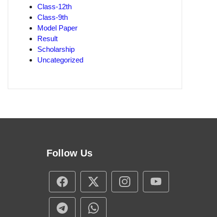
Class-12th
Class-9th
Model Paper
Result
Scholarship
Uncategorized
Follow Us