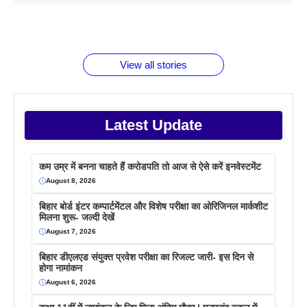
1 डॉलर 91
बारे नहीं
देने जा रहे हैं
ब्लैक कॉफी
होने वाले
रूपया के
जानते होगें ये
तो ये जरूर
पिने के फायदे
दमदार फोन
बराबर क्या है
फैक्टस
जाने
वजह देखें
View all stories
Latest Update
कम उम्र में बनना चाहते हैं करोडपति तो आज से ऐसे करें इनवेस्टमेंट
August 8, 2026
बिहार बोर्ड इंटर कम्पार्टमेंटल और विशेष परीक्षा का ओरिजिनल मार्कशीट
मिलना शुरू- जल्दी देखें
August 7, 2026
बिहार डीएलएड संयुक्त प्रवेश परीक्षा का रिजल्ट जारी- इस दिन से
होगा नामांकन
August 6, 2026