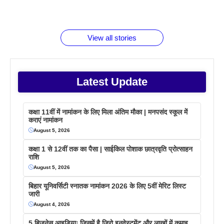
रूपया के
जानते होगें ये
तो ये जरूर
पिने के फायदे
दमदार फोन
बराबर क्या है
फैक्टस
जाने
वजह देखें
View all stories
Latest Update
कक्षा 11वीं में नामांकन के लिए मिला अंतिम मौका | मनपसंद स्कूल में
कराएं नामांकन
August 5, 2026
कक्षा 1 से 12वीं तक का पैसा | साईकिल पोशाक छात्रवृति प्रोत्साहन
राशि
August 5, 2026
बिहार यूनिवर्सिटी स्नातक नामांकन 2026 के लिए 5वीं मेरिट लिस्ट
जारी
August 4, 2026
5 बिजनेस आइडियाः जिसमें है जिरो इनवेस्टमेंट और लाखों में कमाइ