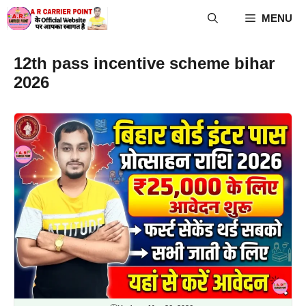
Skip
MENU
to
content
12th pass incentive scheme bihar
2026