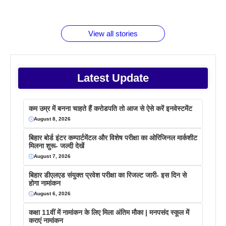
जानते होगें ये
तो ये जरूर
पिने के फायदे
दमदार फोन
बराबर क्या है
फैक्टस
जाने
वजह देखें
View all stories
Latest Update
कम उम्र में बनना चाहते हैं करोडपति तो आज से ऐसे करें इनवेस्टमेंट
August 8, 2026
बिहार बोर्ड इंटर कम्पार्टमेंटल और विशेष परीक्षा का ओरिजिनल मार्कशीट
मिलना शुरू- जल्दी देखें
August 7, 2026
बिहार डीएलएड संयुक्त प्रवेश परीक्षा का रिजल्ट जारी- इस दिन से
होगा नामांकन
August 6, 2026
कक्षा 11वीं में नामांकन के लिए मिला अंतिम मौका | मनपसंद स्कूल में
कराएं नामांकन