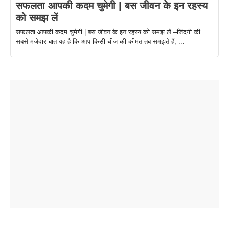
सफलता आपकी कदम चुमेगी | बस जीवन के इन रहस्य
को समझ लें
सफलता आपकी कदम चुमेगी | बस जीवन के इन रहस्य को समझ लें:–जिंदगी की
सबसे मजेदार बात यह है कि आप किसी चीज की कीमत तब समझते हैं, ...
ताजमहल के
बोर्ड परीक्षा
सुबह सुबह
2026 में लंच
1 डॉलर 91
बारे नहीं
देने जा रहे हैं
ब्लैक कॉफी
होने वाले
रूपया के
जानते होगें ये
तो ये जरूर
पिने के फायदे
दमदार फोन