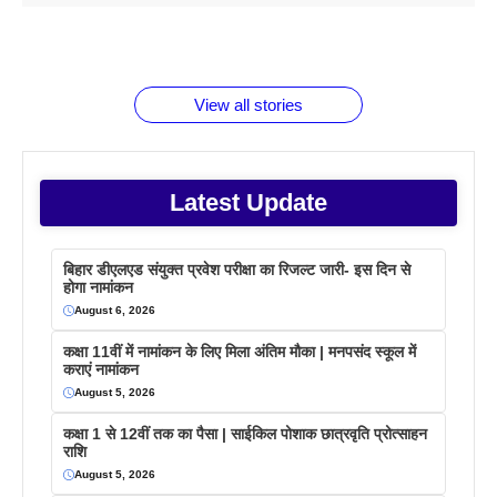
1 डॉलर 91
बारे नहीं
देने जा रहे हैं
ब्लैक कॉफी
होने वाले
रूपया के
जानते होगें ये
तो ये जरूर
पिने के फायदे
दमदार फोन
बराबर क्या है
फैक्टस
जाने
वजह देखें
View all stories
Latest Update
बिहार डीएलएड संयुक्त प्रवेश परीक्षा का रिजल्ट जारी- इस दिन से
होगा नामांकन
August 6, 2026
कक्षा 11वीं में नामांकन के लिए मिला अंतिम मौका | मनपसंद स्कूल में
कराएं नामांकन
August 5, 2026
कक्षा 1 से 12वीं तक का पैसा | साईकिल पोशाक छात्रवृति प्रोत्साहन
राशि
August 5, 2026