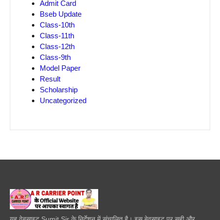
Admit Card
Bseb Update
Class-10th
Class-11th
Class-12th
Class-9th
Model Paper
Result
Scholarship
Uncategorized
यह वेबसाइट Sumit Sir के निर्देशन में संचालित है। इस बेवसाइट पर सही और