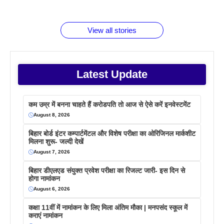
जानते होगें ये
तो ये जरूर
पिने के फायदे
दमदार फोन
बराबर क्या है
फैक्टस
जाने
वजह देखें
View all stories
Latest Update
कम उम्र में बनना चाहते हैं करोडपति तो आज से ऐसे करें इनवेस्टमेंट
August 8, 2026
बिहार बोर्ड इंटर कम्पार्टमेंटल और विशेष परीक्षा का ओरिजिनल मार्कशीट
मिलना शुरू- जल्दी देखें
August 7, 2026
बिहार डीएलएड संयुक्त प्रवेश परीक्षा का रिजल्ट जारी- इस दिन से
होगा नामांकन
August 6, 2026
कक्षा 11वीं में नामांकन के लिए मिला अंतिम मौका | मनपसंद स्कूल में
कराएं नामांकन