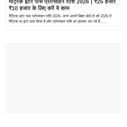
मैट्रिक इंटर पास प्रोत्साहन राशि 2026 | ₹25 हजार
₹10 हजार के लिए करें ये काम
मैट्रिक इंटर पास प्रोत्साहन राशि 2026- अगर आपने बिहार बोर्ड से वर्ष 2026 में
मैट्रिक या इंटर पास किया है और प्रोत्साहन राशि का इंतजार कर रहे हैं, ...
ताजमहल के
बोर्ड परीक्षा
सुबह सुबह
2026 में लंच
1 डॉलर 91
बारे नहीं
देने जा रहे हैं
ब्लैक कॉफी
होने वाले
रूपया के
जानते होगें ये
तो ये जरूर
पिने के फायदे
दमदार फोन
बराबर क्या है