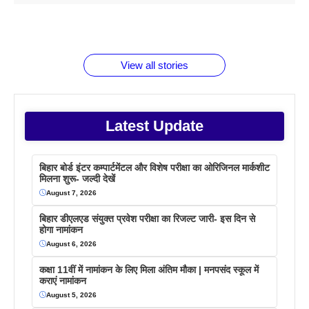
1 डॉलर 91
बारे नहीं
देने जा रहे हैं
ब्लैक कॉफी
होने वाले
रूपया के
जानते होगें ये
तो ये जरूर
पिने के फायदे
दमदार फोन
बराबर क्या है
फैक्टस
जाने
वजह देखें
View all stories
Latest Update
बिहार बोर्ड इंटर कम्पार्टमेंटल और विशेष परीक्षा का ओरिजिनल मार्कशीट
मिलना शुरू- जल्दी देखें
August 7, 2026
बिहार डीएलएड संयुक्त प्रवेश परीक्षा का रिजल्ट जारी- इस दिन से
होगा नामांकन
August 6, 2026
कक्षा 11वीं में नामांकन के लिए मिला अंतिम मौका | मनपसंद स्कूल में
कराएं नामांकन
August 5, 2026