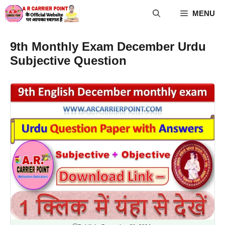
Skip
MENU
to
content
9th Monthly Exam December Urdu
Subjective Question