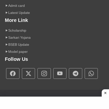
Admit card
Latest Update
More Link
Scholarship
Sarkari Yojana
BSEB Update
Model paper
Follow Us
Copyright © 2026 A r Carrier Point
|
Powered by Sumit Sir
About Us
Contact Us
Disclaimer
Privacy Policy