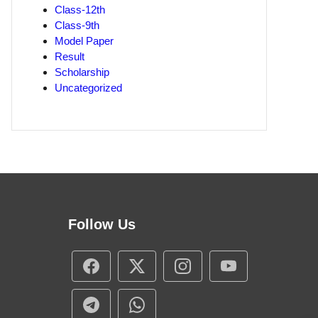
Class-12th
Class-9th
Model Paper
Result
Scholarship
Uncategorized
Follow Us