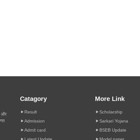
Catagory
More Link
Result
Scholarship
ी और
िगत
Admission
Sarkari Yojana
Admit card
BSEB Update
Latest Update
Model paper