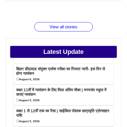
1 डॉलर 91
बारे नहीं
देने जा रहे हैं
ब्लैक कॉफी
होने वाले
रूपया के
जानते होगें ये
तो ये जरूर
पिने के फायदे
दमदार फोन
बराबर क्या है
फैक्टस
जाने
वजह देखें
View all stories
Latest Update
बिहार डीएलएड संयुक्त प्रवेश परीक्षा का रिजल्ट जारी- इस दिन से
होगा नामांकन
August 6, 2026
कक्षा 11वीं में नामांकन के लिए मिला अंतिम मौका | मनपसंद स्कूल में
कराएं नामांकन
August 5, 2026
कक्षा 1 से 12वीं तक का पैसा | साईकिल पोशाक छात्रवृति प्रोत्साहन
राशि
August 5, 2026