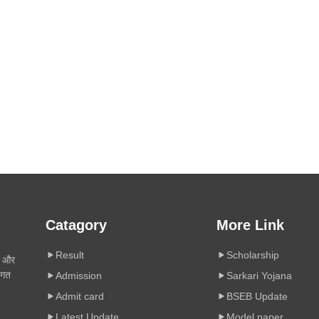
Catagory
More Link
Result
Scholarship
ी और
िगत
Admission
Sarkari Yojana
Admit card
BSEB Update
Latest Update
Model paper