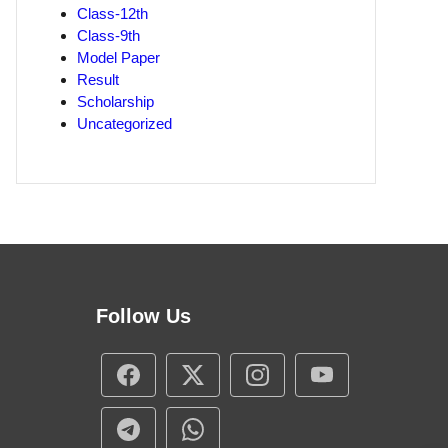
Class-12th
Class-9th
Model Paper
Result
Scholarship
Uncategorized
Follow Us